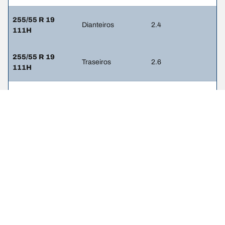
255/55 R 19
Dianteiros
2.4
111H
255/55 R 19
Traseiros
2.6
111H
265/45 R 21
Dianteiros
2.7
108H
265/45 R 21
Traseiros
2.9
108H