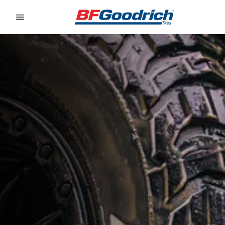
Go to page content
Go to page navigation