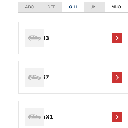
ABC
DEF
GHI
JKL
MNO
i3
i7
iX1