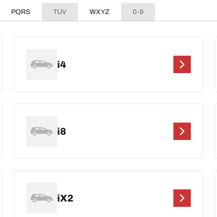
PQRS
TUV
WXYZ
0-9
i4
i8
iX2