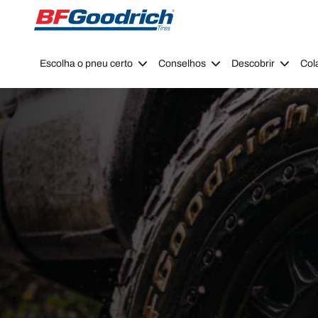
Go to page content
Go to page navigation
Escolha o pneu certo
Conselhos
Descobrir
Col