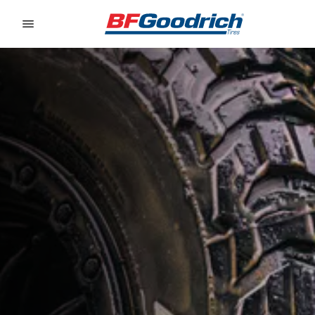
Go to page content
Go to page navigation