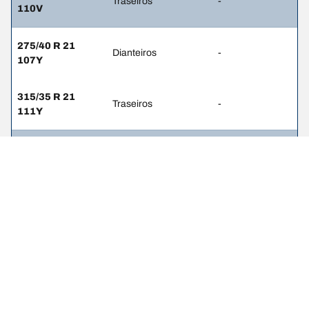
Traseiros
-
110V
275/40 R 21
Dianteiros
-
107Y
315/35 R 21
Traseiros
-
111Y
275/35 R 22
Dianteiros
-
104Y
315/30 R 22
Traseiros
-
107Y