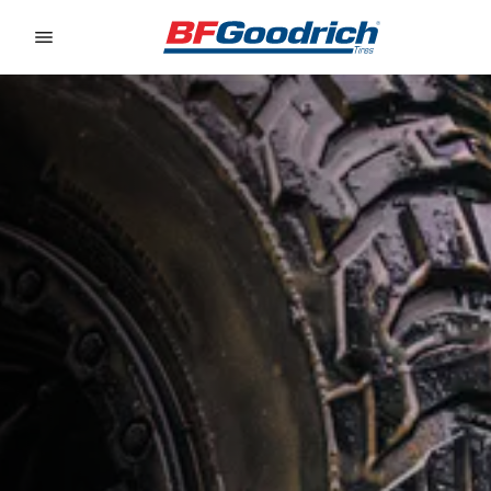
Go to page content
Go to page navigation