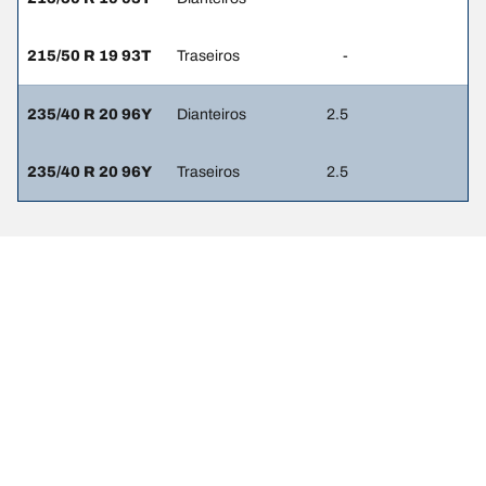
215/50 R 19 93T
Traseiros
-
235/40 R 20 96Y
Dianteiros
2.5
235/40 R 20 96Y
Traseiros
2.5
Avisos legais
Os índices de carga e/ou os códigos de velocidade apresentados
podem ser ligeiramente diferentes das dimensões originais
especificadas na etiqueta do veículo. Como profissional
qualificado, o seu revendedor de pneus poderá aconselhar ao: