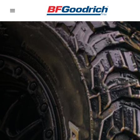
Go to page content
Go to page navigation