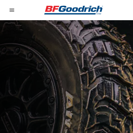
Go to page content
Go to page navigation