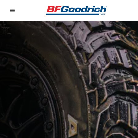
Go to page content
Go to page navigation