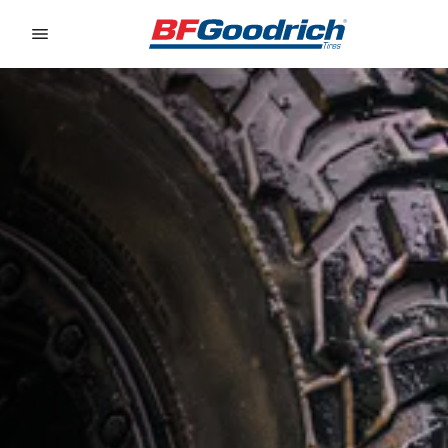
Go to page content
Go to page navigation