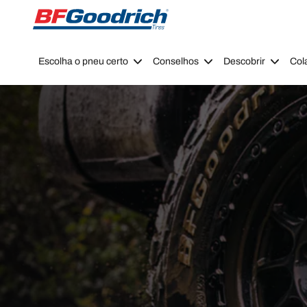
Go to page content
Go to page navigation
Escolha o pneu certo
Conselhos
Descobrir
Col