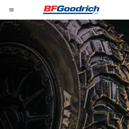
Go to page content
Go to page navigation