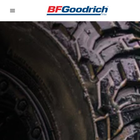
Go to page content
Go to page navigation