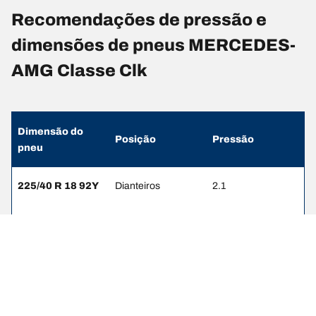
Recomendações de pressão e
dimensões de pneus MERCEDES-
AMG Classe Clk
Dimensão do
Posição
Pressão
pneu
225/40 R 18 92Y
Dianteiros
2.1
255/35 R 18 94Y
Traseiros
2.3
225/45 R 17 91Y
Dianteiros
2.3
245/40 R 17 91Y
Traseiros
2.4