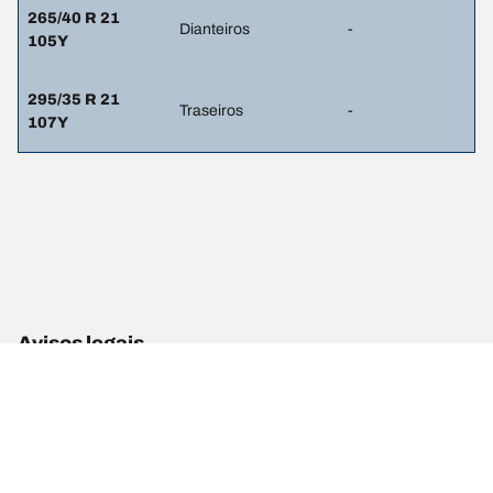
265/40 R 21
Dianteiros
-
105Y
295/35 R 21
Traseiros
-
107Y
Avisos legais
Os índices de carga e/ou os códigos de velocidade apresentados
podem ser ligeiramente diferentes das dimensões originais
especificadas na etiqueta do veículo. Como profissional
qualificado, o seu revendedor de pneus poderá aconselhar ao:
1. informar se o índice de carga ou o código de velocidade dos
pneus de substituição é diferente dos pneus de origem;