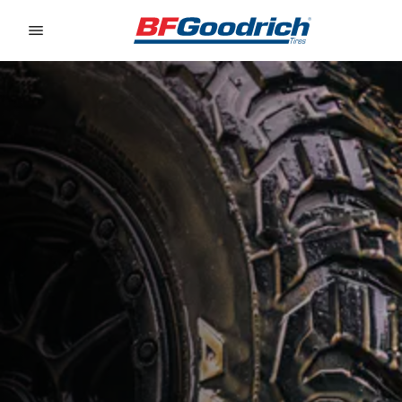
Go to page content
Go to page navigation