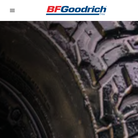
Go to page content
Go to page navigation