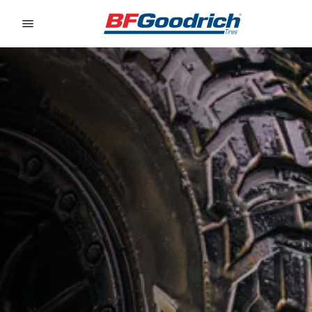
Go to page content
Go to page navigation