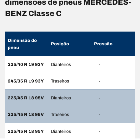
dimensões de pneus MERCEDES-
BENZ Classe C
Dimensão do
Posição
Pressão
pneu
225/40 R 19 93Y
Dianteiros
-
245/35 R 19 93Y
Traseiros
-
225/45 R 18 95V
Dianteiros
-
225/45 R 18 95V
Traseiros
-
225/45 R 18 95Y
Dianteiros
-