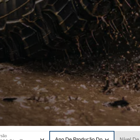
rsão
Ano De Produção Do Modelo
Nível De