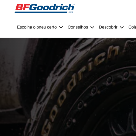
Go to page content
Go to page navigation
Escolha o pneu certo
Conselhos
Descobrir
Col