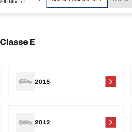
200 BlueTec
Classe E
2015
2012