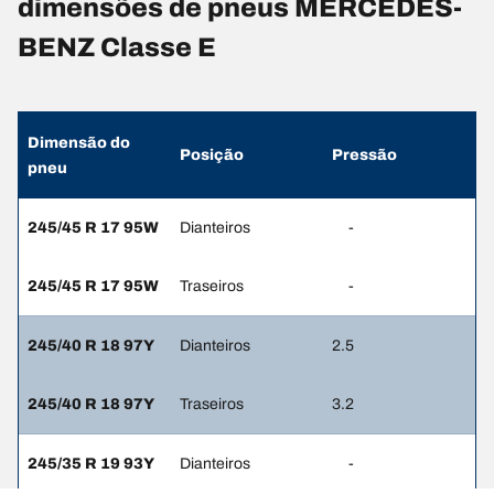
dimensões de pneus MERCEDES-
BENZ Classe E
Dimensão do
Posição
Pressão
pneu
245/45 R 17 95W
Dianteiros
-
245/45 R 17 95W
Traseiros
-
245/40 R 18 97Y
Dianteiros
2.5
245/40 R 18 97Y
Traseiros
3.2
245/35 R 19 93Y
Dianteiros
-