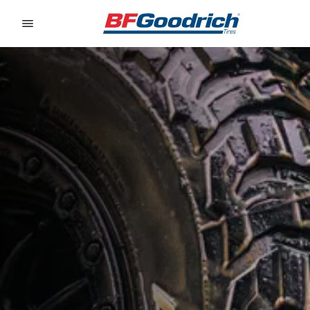
Go to page content
Go to page navigation