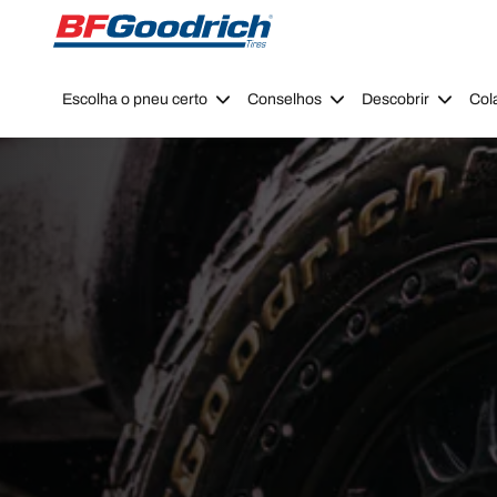
Go to page content
Go to page navigation
Escolha o pneu certo
Conselhos
Descobrir
Col