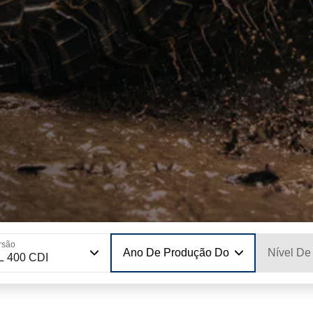
rsão
Ano De Produção Do Modelo
Nível De
L 400 CDI