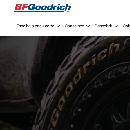
Go to page content
Go to page navigation
Escolha o pneu certo
Conselhos
Descobrir
Col