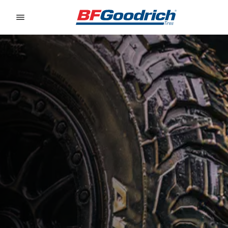
Go to page content
Go to page navigation