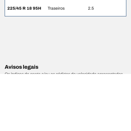
225/45 R 18 95H
Traseiros
2.5
Avisos legais
Os índices de carga e/ou os códigos de velocidade apresentados
podem ser ligeiramente diferentes das dimensões originais
especificadas na etiqueta do veículo. Como profissional
qualificado, o seu revendedor de pneus poderá aconselhar ao:
1. informar se o índice de carga ou o código de velocidade dos
pneus de substituição é diferente dos pneus de origem;
2. determinar se a pressão dos pneus deve ser ajustada para a
dimensão alternativa proposta.