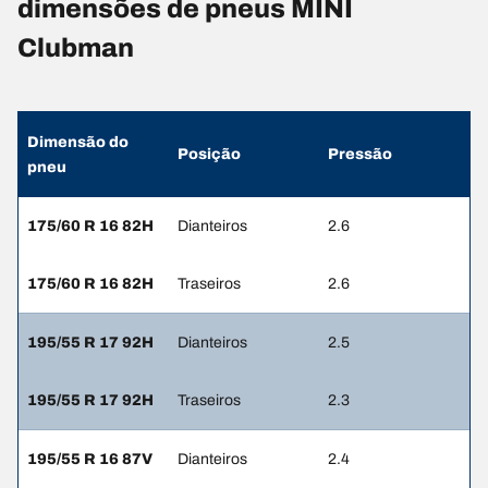
dimensões de pneus MINI
Clubman
Dimensão do
Posição
Pressão
pneu
175/60 R 16 82H
Dianteiros
2.6
175/60 R 16 82H
Traseiros
2.6
195/55 R 17 92H
Dianteiros
2.5
195/55 R 17 92H
Traseiros
2.3
195/55 R 16 87V
Dianteiros
2.4