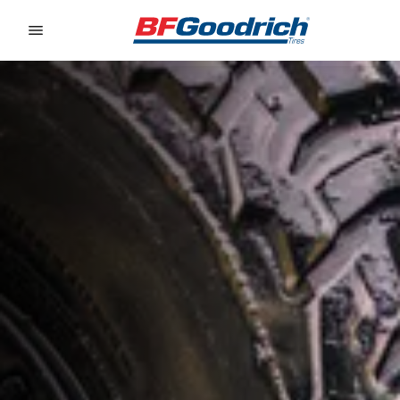
Go to page content
Go to page navigation