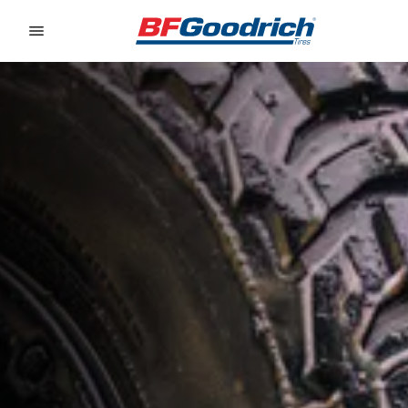
Go to page content
Go to page navigation