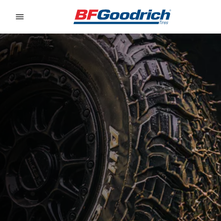
Go to page content
Go to page navigation