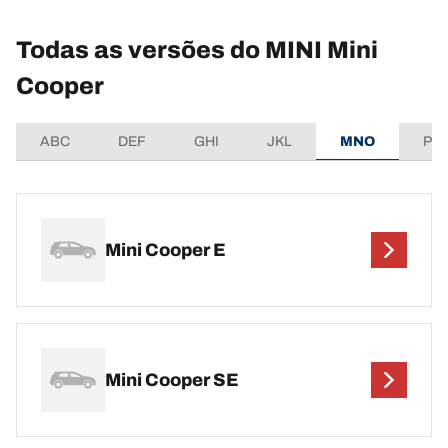
Todas as versões do MINI Mini
Cooper
ABC
DEF
GHI
JKL
MNO
PQ
Mini Cooper E
Mini Cooper SE