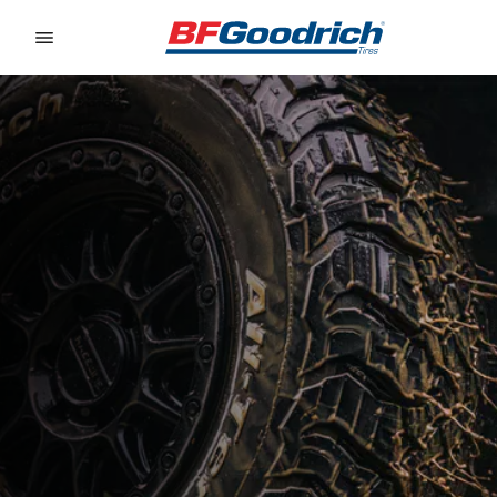
Go to page content
Go to page navigation