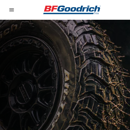
Go to page content
Go to page navigation