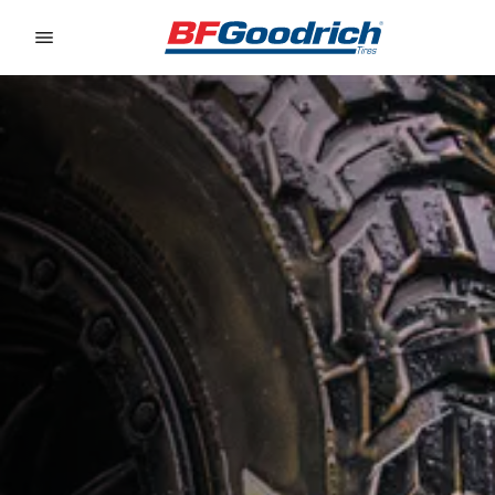
Go to page content
Go to page navigation