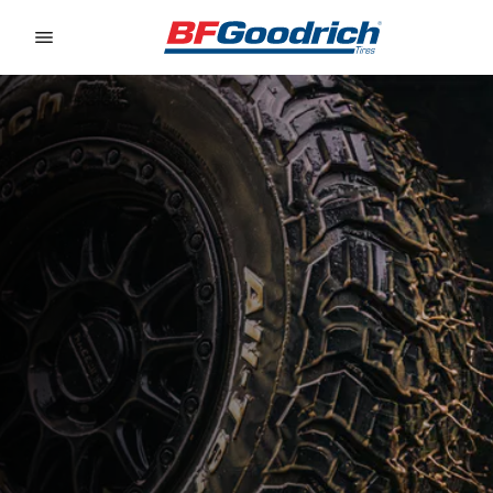
Go to page content
Go to page navigation