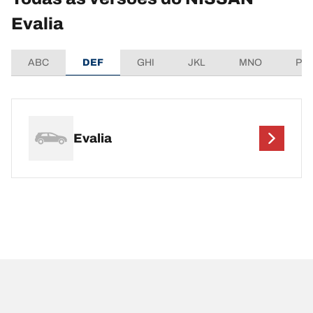
Evalia
ABC
DEF
GHI
JKL
MNO
PQ
Evalia