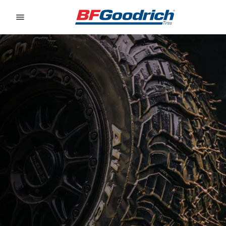
Go to page content
Go to page navigation