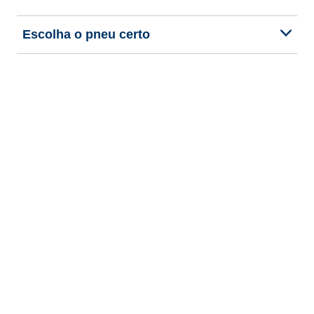
Escolha o pneu certo
As nossas últimas inovações
Somos a BFGoodrich
Ajuda e suporte
Política de privacidade
Aviso legal
Política de cookies
Declaração de acessibilidade
Procedimentos comentários online
Copyright © 2026 BFGoodrich Tyres. Todos os direitos reservados.