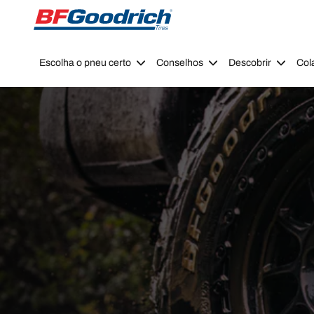
Go to page content
Go to page navigation
Escolha o pneu certo
Conselhos
Descobrir
Col