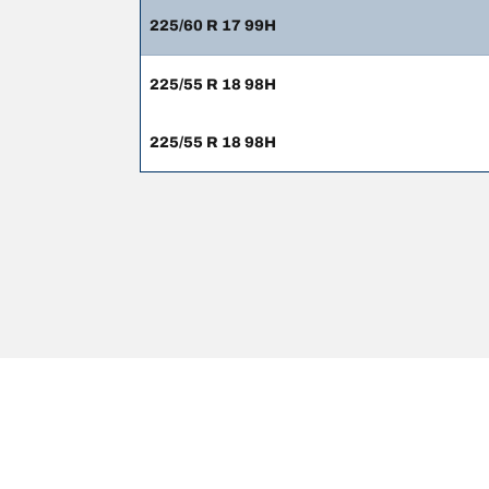
225/60 R 17 99H
225/55 R 18 98H
225/55 R 18 98H
Avisos legais
Os índices de carga e/ou os códigos de velocidade 