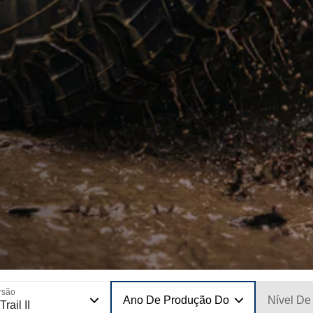
rsão
Ano De Produção Do Modelo
Nível De
Trail II