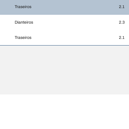
Traseiros
2.1
Dianteiros
2.3
Traseiros
2.1
apresentados podem ser ligeiramente diferentes das dimensões originais