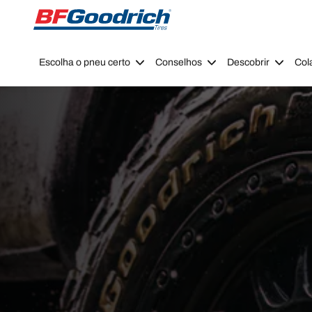
Go to page content
Go to page navigation
Escolha o pneu certo
Conselhos
Descobrir
Col