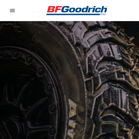
Go to page content
Go to page navigation