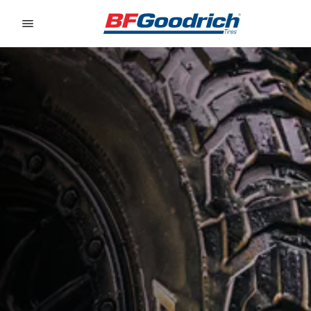
Go to page content
Go to page navigation