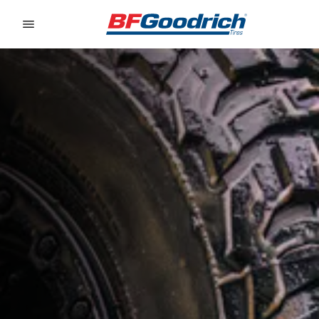
Go to page content
Go to page navigation