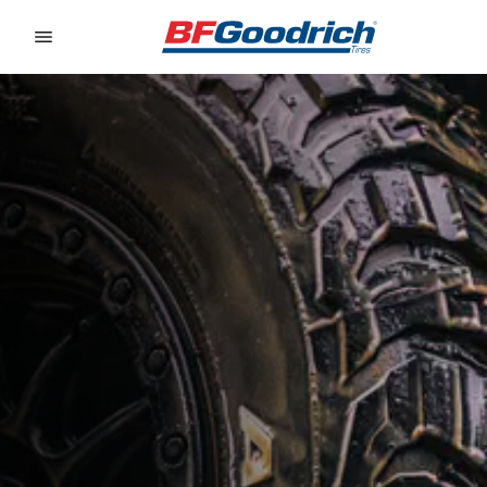
Go to page content
Go to page navigation