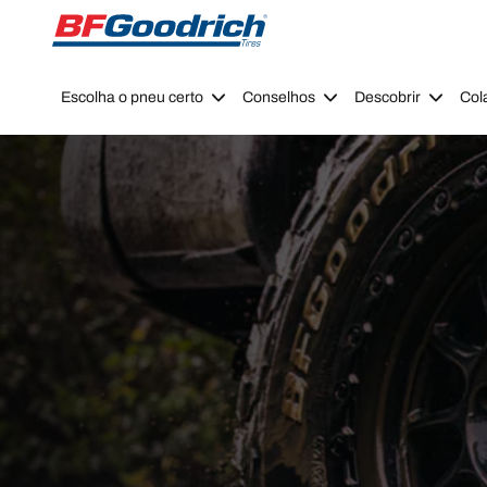
Go to page content
Go to page navigation
Escolha o pneu certo
Conselhos
Descobrir
Col