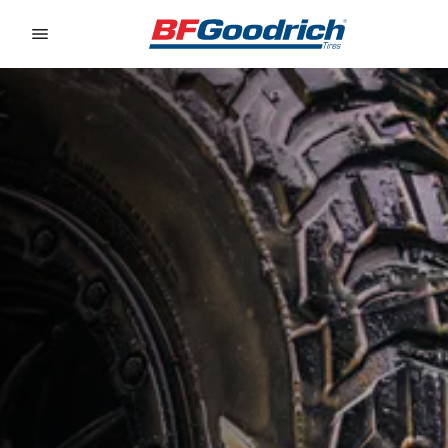
Go to page content
Go to page navigation