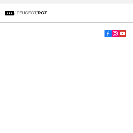
/
PEUGEOT
RCZ
Escolha o pneu certo
As nossas últimas inovações
Somos a BFGoodrich
Ajuda e suporte
Política de privacidade