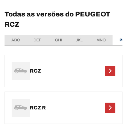
Todas as versões do PEUGEOT
RCZ
ABC
DEF
GHI
JKL
MNO
PQ
RCZ
RCZ R