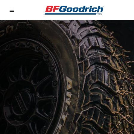
Go to page content
Go to page navigation