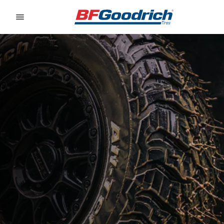
Go to page content
Go to page navigation