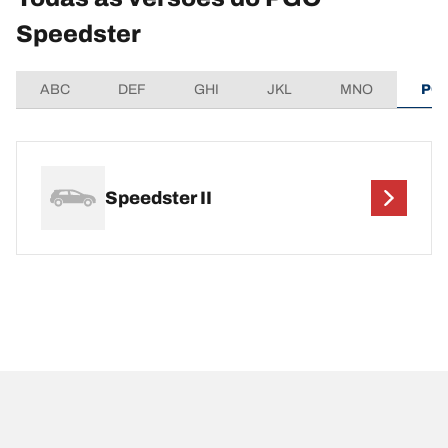
Speedster
ABC
DEF
GHI
JKL
MNO
PQ
Speedster II