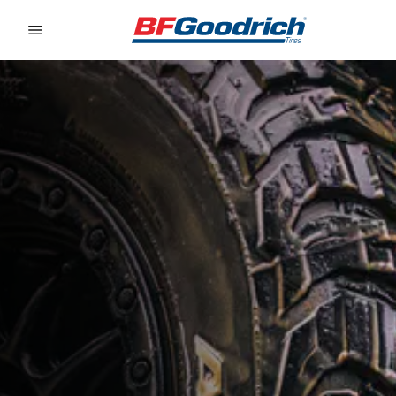
Go to page content
Go to page navigation