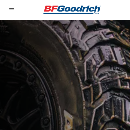
Go to page content
Go to page navigation