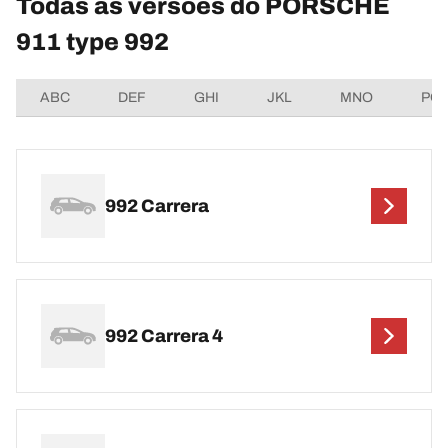
Todas as versões do PORSCHE
911 type 992
ABC
DEF
GHI
JKL
MNO
PQ
992 Carrera
992 Carrera 4