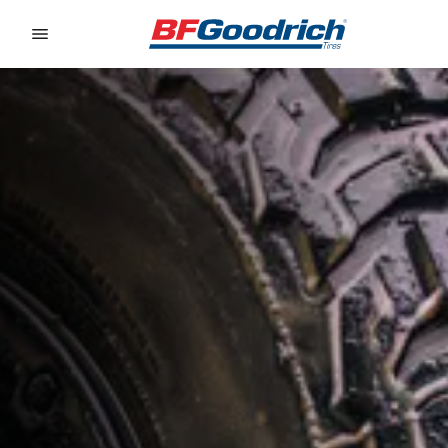
Go to page content
Go to page navigation