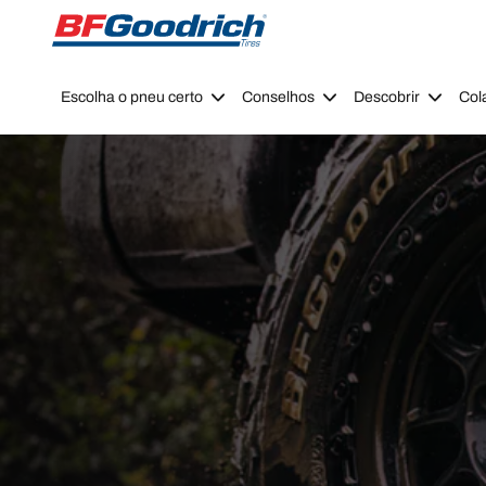
Go to page content
Go to page navigation
Escolha o pneu certo
Conselhos
Descobrir
Col