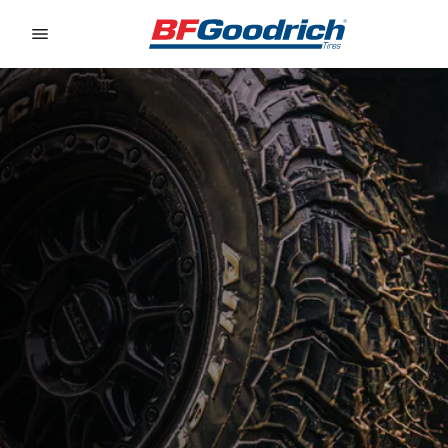
Go to page content
Go to page navigation