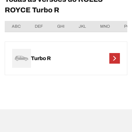
ROYCE Turbo R
ABC
DEF
GHI
JKL
MNO
PQ
Turbo R