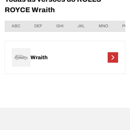
ROYCE Wraith
ABC
DEF
GHI
JKL
MNO
PQ
Wraith