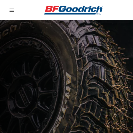
Go to page content
Go to page navigation