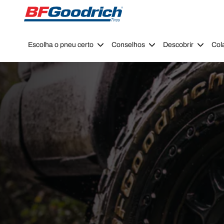
Go to page content
Go to page navigation
Escolha o pneu certo
Conselhos
Descobrir
Col