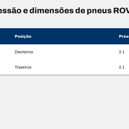
ssão e dimensões de pneus RO
Posição
Pres
Dianteiros
2.1
Traseiros
2.1