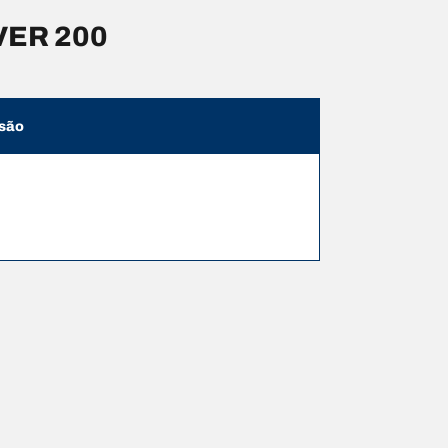
VER 200
são