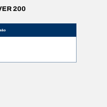
VER 200
são