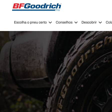
Go to page content
Go to page navigation
Escolha o pneu certo
Conselhos
Descobrir
Col