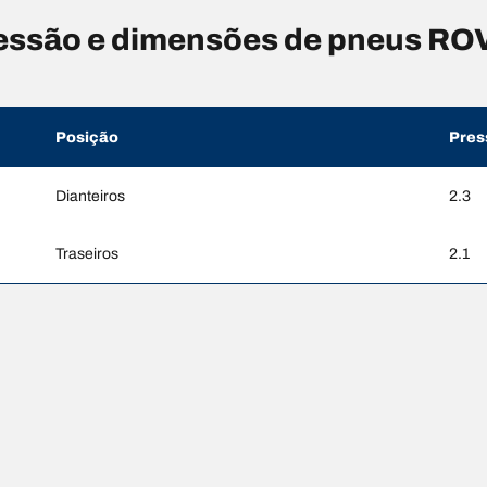
ssão e dimensões de pneus RO
Posição
Pres
Dianteiros
2.3
Traseiros
2.1