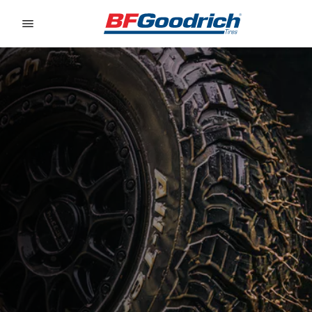
Go to page content
Go to page navigation