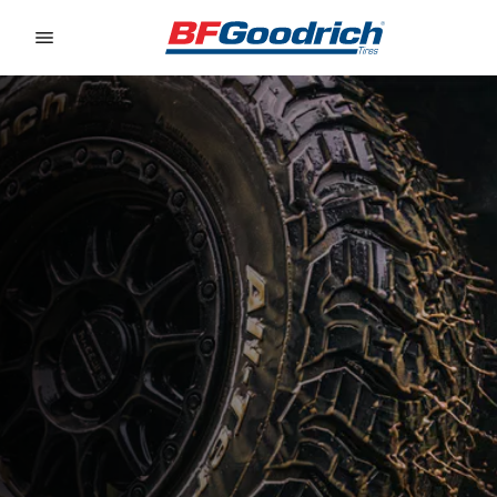
Go to page content
Go to page navigation