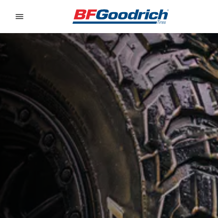
Go to page content
Go to page navigation