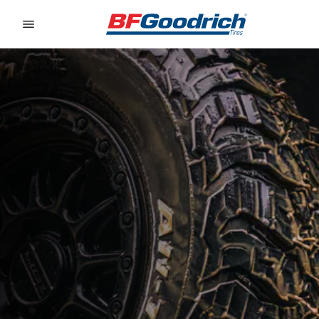
Go to page content
Go to page navigation