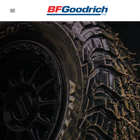
Go to page content
Go to page navigation