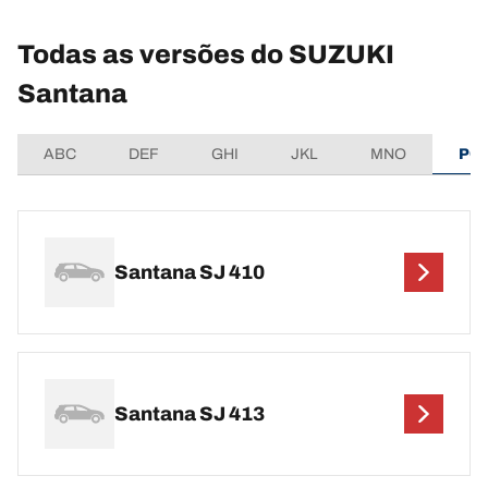
Todas as versões do SUZUKI
Santana
ABC
DEF
GHI
JKL
MNO
PQ
Santana SJ 410
Santana SJ 413